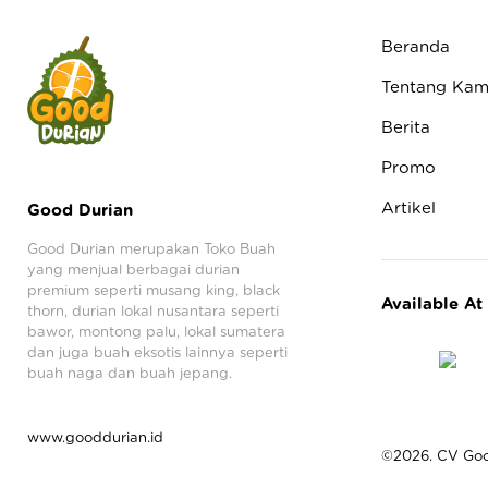
Beranda
Tentang Kam
Berita
Promo
Artikel
Good Durian
Good Durian merupakan Toko Buah
yang menjual berbagai durian
premium seperti musang king, black
Available At
thorn, durian lokal nusantara seperti
bawor, montong palu, lokal sumatera
dan juga buah eksotis lainnya seperti
buah naga dan buah jepang.
www.gooddurian.id
©2026. CV Good