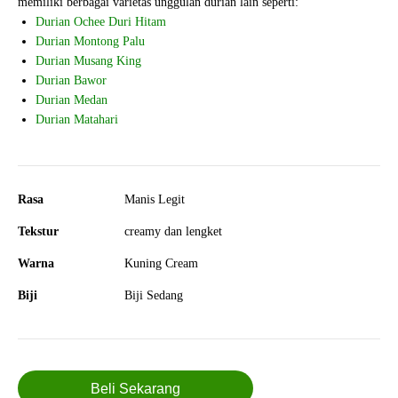
memiliki berbagai varietas unggulan durian lain seperti:
Durian Ochee Duri Hitam
Durian Montong Palu
Durian Musang King
Durian Bawor
Durian Medan
Durian Matahari
Rasa
Manis Legit
Tekstur
creamy dan lengket
Warna
Kuning Cream
Biji
Biji Sedang