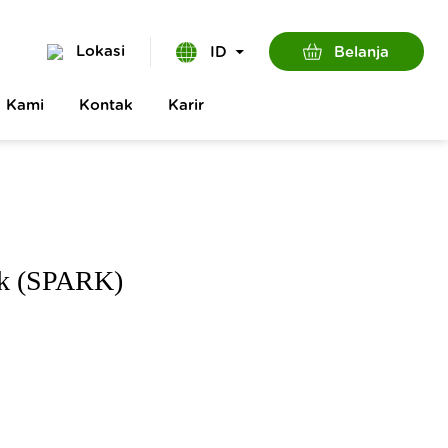
Lokasi
Belanja
ID
g Kami
Kontak
Karir
rk (SPARK)