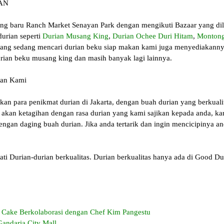
IAN
g baru Ranch Market Senayan Park dengan mengikuti Bazaar yang dil
urian seperti
Durian Musang King
,
Durian Ochee Duri Hitam
,
Montong
 yang sedang mencari durian beku siap makan kami juga menyediakanny
urian beku musang king dan masih banyak lagi lainnya.
gan Kami
an para penikmat durian di Jakarta, dengan buah durian yang berkual
a akan ketagihan dengan rasa durian yang kami sajikan kepada anda, k
engan daging buah durian. Jika anda tertarik dan ingin mencicipinya 
i Durian-durian berkualitas. Durian berkualitas hanya ada di Good Du
Cake Berkolaborasi dengan Chef Kim Pangestu
Gandaria City Mall