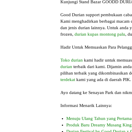
Kunjungi Stand Bazar GOODD DUR
Good Durian support pembukaan caban
Kami menghadirkan berbagai macam d
dan jenis durian lainnya. Untuk anda
frozen,
durian kupas montong palu
, d
Hadir Untuk Memuaskan Para Pelang
Toko durian
kami hadir untuk memuask
durian
terbaik dari kami. Dijamin and
pilihan terbaik yang dikombinasikan d
terdekat
kami yang ada di daerah PIK.
Ayo datang ke Senayan Park dan nikmat
Informasi Menarik Lainnya:
Menuju Ulang Tahun yang Pertama
Produk Baru Dreamy Musang King 
Durian Festival by Good Durian x 