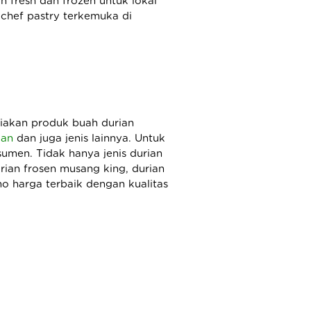
 fresh dan frozen untuk lokal
 chef pastry terkemuka di
diakan produk buah durian
dan
dan juga jenis lainnya. Untuk
men. Tidak hanya jenis durian
urian frosen musang king, durian
o harga terbaik dengan kualitas