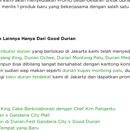
i kami akan menyediakan Promo besar-besaran untuk durian
 merilis 1 produk baru yang bekerjasama dengan salah satu
k Lainnya Hanya Dari Good Durian
tributor durian
yang berlokasi di Jakarta kami telah menye
sang King
,
Durian Ochee
,
Durian Montong Palu
,
Durian Me
pun bisa dibilang sangat bersahabat dengan kantong konsu
an sudian siap makan seperti
durian kupas montong palu
, d
ngi
toko durian terdekat
kami di Jakarta dan dapatkan prom
King Cake Berkolaborasi dengan Chef Kim Pangestu
an x Gandaria City Mall
an di Durian Fest Gandaria City x Good Durian
 Tempat yang Baru