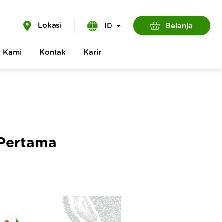
Lokasi
Belanja
ID
g Kami
Kontak
Karir
 Pertama