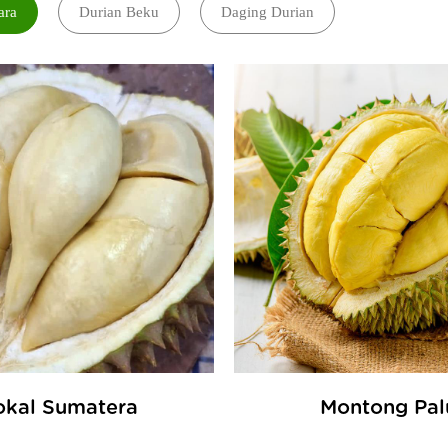
ara
Durian Beku
Daging Durian
okal Sumatera
Montong Pal