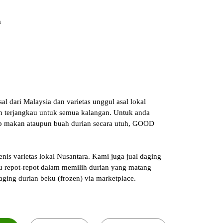
a
 dari Malaysia dan varietas unggul asal lokal
h terjangkau untuk semua kalangan. Untuk anda
p makan ataupun buah durian secara utuh,
GOOD
is varietas lokal Nusantara. Kami juga jual daging
u repot-repot dalam memilih durian yang matang
ging durian beku (frozen) via marketplace.